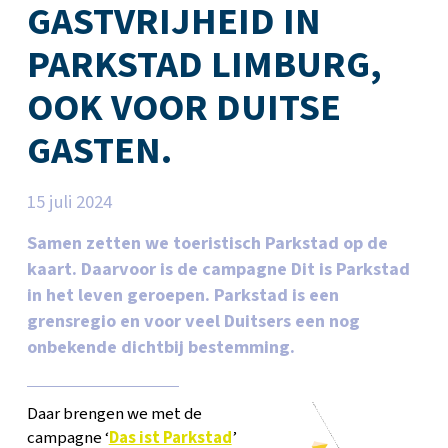
GASTVRIJHEID IN
PARKSTAD LIMBURG,
OOK VOOR DUITSE
GASTEN.
15 juli 2024
Samen zetten we toeristisch Parkstad op de
kaart. Daarvoor is de campagne Dit is Parkstad
in het leven geroepen. Parkstad is een
grensregio en voor veel Duitsers een nog
onbekende dichtbij bestemming.
Daar brengen we met de
campagne ‘
Das ist Parkstad
’